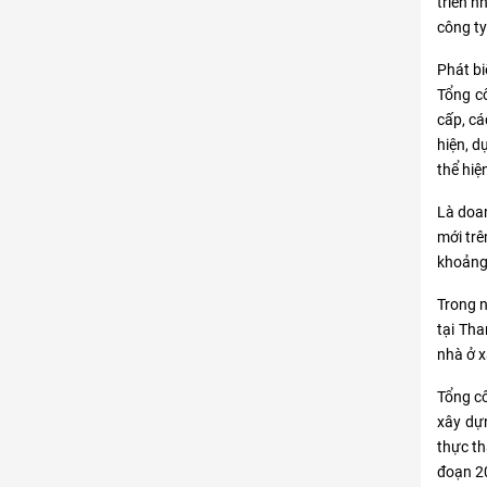
triển n
công ty
Phát bi
Tổng cô
cấp, cá
hiện, d
thể hiệ
Là doan
mới trê
khoảng
Trong n
tại Tha
nhà ở x
Tổng cô
xây dựn
thực th
đoạn 2