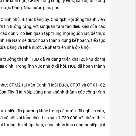
 tập thể lãnh đạo, CBNV Tổng công ty HUD, các dự án Tổng
vụ được Đảng, Nhà nước giao phó.
 Chính phủ, Bí thư Đảng ủy, Chủ tịch Hội đồng thành viên
i tin tưởng rằng, với sự quan tâm tạo điều kiện của các
 các đơn vị có liên quan tập trung mọi nguồn lực để thực
tỉnh Hà Nam sẽ được hoàn thành đúng kế hoạch, tiếp tục
 của Đảng và Nhà nước về phát triển nhà ở xã hội.
 trưởng thành, HUD đã và đang triển khai 25 khu đô thị
ia đình. Trong lĩnh vực nhà ở xã hội, HUD đã hoàn thành
 như: CT-M2 tại Vân Canh (Hoài Đức), CT-07 và CT-01+02
 Sơn Tây (Hà Nội); cũng như khánh thành các công trình
 tại nhiều địa phương khác trong cả nước; đã nghiên cứu,
ở xã hội với tổng diện tích sàn 1.730.000m2 nhằm thiết
đối tượng thu nhập thấp, công nhân khu công nghiệp giai