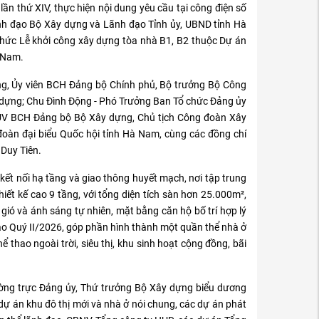
lần thứ XIV, thực hiện nội dung yêu cầu tại công điện số
h đạo Bộ Xây dựng và Lãnh đạo Tỉnh ủy, UBND tỉnh Hà
chức Lễ khởi công xây dựng tòa nhà B1, B2 thuộc Dự án
à Nam.
ảng, Ủy viên BCH Đảng bộ Chính phủ, Bộ trưởng Bộ Công
 dựng; Chu Đình Động - Phó Trưởng Ban Tổ chức Đảng ủy
UV BCH Đảng bộ Bộ Xây dựng, Chủ tịch Công đoàn Xây
đoàn đại biểu Quốc hội tỉnh Hà Nam, cùng các đồng chí
 Duy Tiên.
 kết nối hạ tầng và giao thông huyết mạch, nơi tập trung
ết kế cao 9 tầng, với tổng diện tích sàn hơn 25.000m²,
ió và ánh sáng tự nhiên, mặt bằng căn hộ bố trí hợp lý
ào Quý II/2026, góp phần hình thành một quần thể nhà ở
ể thao ngoài trời, siêu thị, khu sinh hoạt cộng đồng, bãi
hường trực Đảng ủy, Thứ trưởng Bộ Xây dựng biểu dương
dự án khu đô thị mới và nhà ở nói chung, các dự án phát