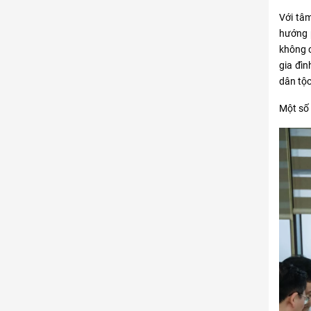
Với tâm
hướng p
không c
gia đìn
dân tộc
Một số 