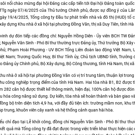
 sôi nổi chào mừng đại hội Đảng các cấp tiến tới Đại hội Đảng toàn quốc 
TTg ngày 07/4/2025 của Thủ tướng Chính phủ, được sự đồng ý của Lãn
ày 19/4/2025, Tổng công ty Đầu tư phát triển nhà và đô thị (HUD) tổ 
xây dựng Khu nhà ở xã hội tại phường Đồng Văn, thị xã Duy Tiên, tỉnh H
ễ vinh dự đón tiếp các đồng chí: Nguyễn Hồng Diên - Ủy viên BCH TW Đ
 Nguyễn Văn Sinh - Phó Bí thư thường trực Đảng ủy, Thứ trưởng Bộ Xây
phủ; Phạm Hoài Phương - UV BCH Tổng Liên đoàn lao động Việt Nam, 
ệt Nam; Trương Quốc Huy, Bí thư Tỉnh ủy, Chủ tịch UBND tỉnh, Trưởng 
o Đảng ủy Chính phủ, Bộ Xây dựng, Bộ Công thương, tỉnh Hà Nam, thị xã
hu nhà ở xã hội tại phường Đồng Văn có vị trí trung tâm, thuận lợi trong
hu công nghiệp trọng điểm của tỉnh Hà Nam. Hai tòa nhà B1, B2 được thi
 282 căn hộ được thiết kế thông minh, hiện đại, 100% căn hộ được đón g
ưu hóa công năng sử dụng. Dự kiến, tòa nhà sẽ hoàn thành và bàn giao v
đồng bộ trên diện tích 4,9 ha, với đầy đủ tiện ích: trường mầm non, khu th
ập trung, khuôn viên cây xanh và hệ thống cảnh quan hài hòa.
ểu chỉ đạo tại Lễ khởi công, đồng chí Nguyễn Văn Sinh - Phó Bí thư t
ết quả mà Tổng công ty đã đạt được trong việc triển khai thực hiện các 