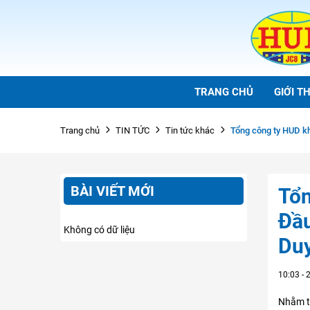
TRANG CHỦ
GIỚI TH
Tổng công ty HUD kh
Trang chủ
TIN TỨC
Tin tức khác
BÀI VIẾT MỚI
Tổn
Đầu
Không có dữ liệu
Duy
10:03 -
Nhằm t