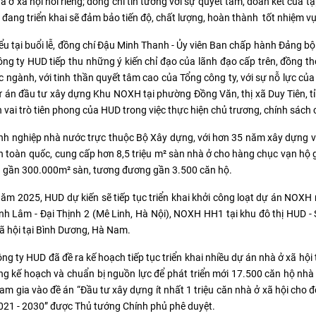
hà ở xã hội nói riêng; đồng chí tin tưởng với sự quyết tâm, đoàn kết của
 đang triển khai sẽ đảm bảo tiến độ, chất lượng, hoàn thành tốt nhiệm 
ểu tại buổi lễ, đồng chí Đậu Minh Thanh - Ủy viên Ban chấp hành Đảng bộ
ng ty HUD tiếp thu những ý kiến chỉ đạo của lãnh đạo cấp trên, đồng thờ
c ngành, với tinh thần quyết tâm cao của Tổng công ty, với sự nỗ lực của
ự án đầu tư xây dựng Khu NOXH tại phường Đồng Văn, thị xã Duy Tiên, 
n vai trò tiên phong của HUD trong việc thực hiện chủ trương, chính sách
h nghiệp nhà nước trực thuộc Bộ Xây dựng, với hơn 35 năm xây dựng và
n toàn quốc, cung cấp hơn 8,5 triệu m² sàn nhà ở cho hàng chục vạn hộ g
 gần 300.000m² sàn, tương đương gần 3.500 căn hộ.
ăm 2025, HUD dự kiến sẽ tiếp tục triển khai khởi công loạt dự án NOXH
nh Lâm - Đại Thịnh 2 (Mê Linh, Hà Nội), NOXH HH1 tại khu đô thị HUD -
ã hội tại Bình Dương, Hà Nam.
ng ty HUD đã đề ra kế hoạch tiếp tục triển khai nhiều dự án nhà ở xã hội
g kế hoạch và chuẩn bị nguồn lực để phát triển mới 17.500 căn hộ nhà 
am gia vào đề án “Đầu tư xây dựng ít nhất 1 triệu căn nhà ở xã hội cho 
021 - 2030” được Thủ tướng Chính phủ phê duyệt.