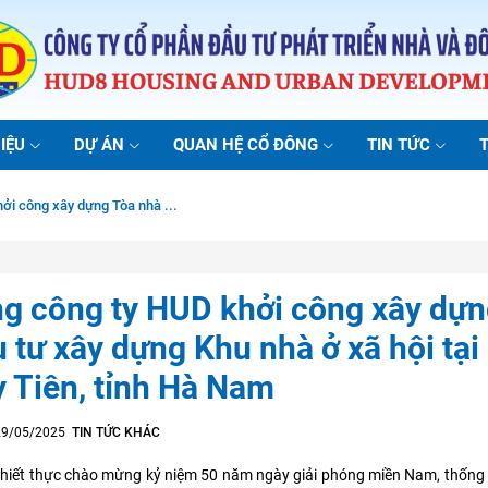
IỆU
DỰ ÁN
QUAN HỆ CỔ ĐÔNG
TIN TỨC
ởi công xây dựng Tòa nhà ...
g công ty HUD khởi công xây dựn
 tư xây dựng Khu nhà ở xã hội tại
 Tiên, tỉnh Hà Nam
 29/05/2025
TIN TỨC KHÁC
hiết thực chào mừng kỷ niệm 50 năm ngày giải phóng miền Nam, thống 