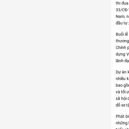
thi đua
33/CĐ-
Nam, ng
đầu tư 
Buổi l
thương;
Chính 
dựng Vi
lãnh đạ
Dự án k
nhiều k
bao gồm
và tối 
xã hội 
đỗ xe t
Phát bi
những k