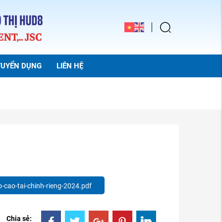
TUYỂN DỤNG
LIÊN HỆ
-cao-tai-chinh-rieng-2024.pdf
Chia sẻ: