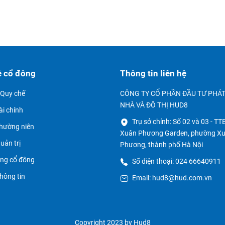
ệ cổ đông
Thông tin liên hệ
à Quy chế
CÔNG TY CỔ PHẦN ĐẦU TƯ PHÁT
NHÀ VÀ ĐÔ THỊ HUD8
ài chính
Trụ sở chính: Số 02 và 03 - T
thường niên
Xuân Phương Garden, phường X
uản trị
Phương, thành phố Hà Nội
ồng cổ đông
Số điện thoại: 024 66640911
hông tin
Email: hud8@hud.com.vn
Copyright 2023 by Hud8