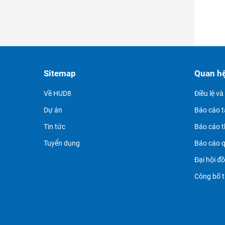
Sitemap
Quan h
Về HUD8
Điều lệ v
Dự án
Báo cáo t
Tin tức
Báo cáo 
Tuyển dụng
Báo cáo q
Đại hội đ
Công bố t