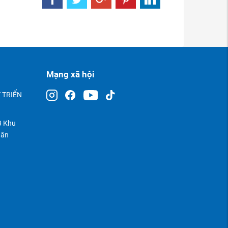
Mạng xã hội
 TRIỂN
TB Khu
uân