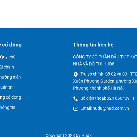
ệ cổ đông
Thông tin liên hệ
à Quy chế
CÔNG TY CỔ PHẦN ĐẦU TƯ PHÁT
NHÀ VÀ ĐÔ THỊ HUD8
ài chính
Trụ sở chính: Số 02 và 03 - T
thường niên
Xuân Phương Garden, phường X
uản trị
Phương, thành phố Hà Nội
ồng cổ đông
Số điện thoại: 024 66640911
hông tin
Email: hud8@hud.com.vn
Copyright 2023 by Hud8