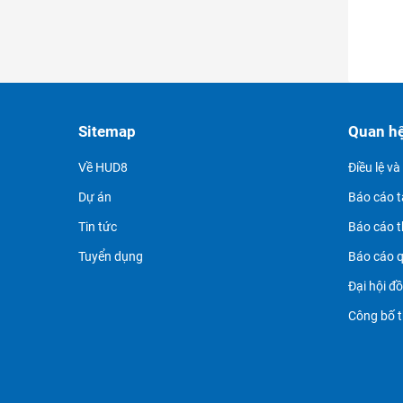
Sitemap
Quan h
Về HUD8
Điều lệ v
Dự án
Báo cáo t
Tin tức
Báo cáo 
Tuyển dụng
Báo cáo q
Đại hội đ
Công bố t