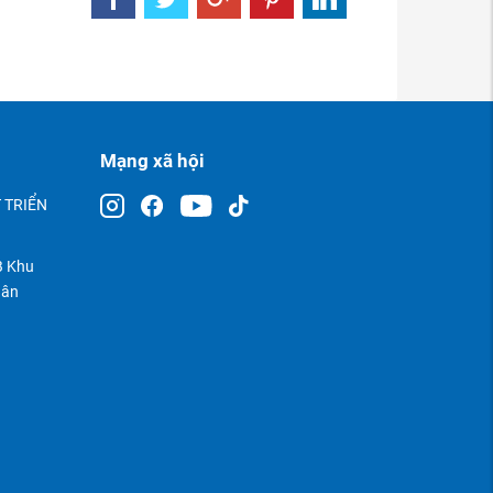
Mạng xã hội
 TRIỂN
TB Khu
uân