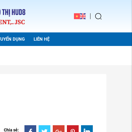
TUYỂN DỤNG
LIÊN HỆ
Chia sẻ: